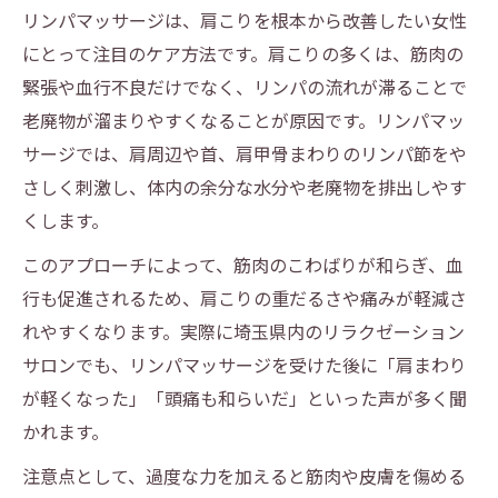
方法
リンパマッサージは、肩こりを根本から改善したい女性
埼玉女性が実践する肩こりケアと最新リン
にとって注目のケア方法です。肩こりの多くは、筋肉の
パ術
緊張や血行不良だけでなく、リンパの流れが滞ることで
肩こり改善に導くリラクゼーションマッサ
老廃物が溜まりやすくなることが原因です。リンパマッ
ージ
サージでは、肩周辺や首、肩甲骨まわりのリンパ節をや
さしく刺激し、体内の余分な水分や老廃物を排出しやす
リンパマッサージと整体の違いを徹底解説
くします。
慢性的な肩こりに効くセルフリンパケア術
このアプローチによって、筋肉のこわばりが和らぎ、血
自宅でできる肩こりリンパマッサージの実
行も促進されるため、肩こりの重だるさや痛みが軽減さ
践法
れやすくなります。実際に埼玉県内のリラクゼーション
肩甲骨周りのセルフリンパケア術を学ぼう
サロンでも、リンパマッサージを受けた後に「肩まわり
肩こり改善へ導く簡単なリンパマッサージ
が軽くなった」「頭痛も和らいだ」といった声が多く聞
手順
かれます。
肩こり女性必見のリンパセルフケアポイン
注意点として、過度な力を加えると筋肉や皮膚を傷める
ト