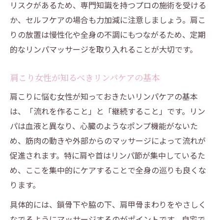
リスクがあるため、専門知識を持つプロの施術を受ける
首・肩まわりのリンパ流しでスッキリ快適
か、セルフケアの場合も力加減に注意しましょう。肩こ
大宮エリアで受ける肩こり対策のコツ
りの放置は慢性化や全身の不調にもつながるため、定期
信頼できるリンパマッサージ店の選び方
的なリンパマッサージを取り入れることが大切です。
大宮で肩こり改善に効く施術ポイント解説
リラクゼーションサロンを活用した肩こり
肩こり女性が知るべきリンパケアの基本
対策
肩こりに悩む女性が知っておきたいリンパケアの基本
肩こり女性向けおすすめリンパケアの体験
は、「流れを作ること」と「継続すること」です。リン
談
パは血液と異なり、心臓のようなポンプ機能がないた
肩こりマッサージ機と施術の組み合わせ術
め、筋肉の動きや外部からのマッサージによって流れが
肩甲骨まわりの疲れを流すマッサージ法
促進されます。特に肩や首はリンパ節が集中しているた
め、ここを集中的にケアすることで全身の巡りも良くな
リンパマッサージで肩甲骨まわりをスッキ
ります。
リ
肩甲骨はがし専門ケアとリンパ流しの違い
具体的には、鎖骨下や脇の下、肩甲骨まわりをやさしく
なでるようにマッサージするのがポイントです。自宅で
肩こり女性におすすめの肩甲骨リンパ術