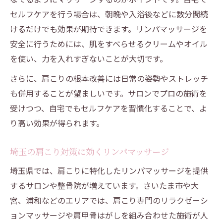
セルフケアを行う場合は、朝晩や入浴後などに数分間続
自宅でできる肩甲骨リンパマッサージの基
けるだけでも効果が期待できます。リンパマッサージを
本
安全に行うためには、肌をすべらせるクリームやオイル
肩マッサージ器具の活用法とリンパの相乗
を使い、力を入れすぎないことが大切です。
効果
さらに、肩こりの根本改善には日常の姿勢やストレッチ
埼玉県女性が知りたい肩こりケアの魅力
も併用することが望ましいです。サロンでプロの施術を
リンパマッサージが肩こり女性に人気の理
受けつつ、自宅でもセルフケアを習慣化することで、よ
由
り高い効果が得られます。
肩こり改善で健康美を目指すリンパケア術
埼玉女性に支持される肩こりマッサージの
埼玉の肩こり対策に効くリンパマッサージ
実力
埼玉県では、肩こりに特化したリンパマッサージを提供
リラクゼーションマッサージと肩こり解消
するサロンや整骨院が増えています。さいたま市や大
法
宮、浦和などのエリアでは、肩こり専門のリラクゼーシ
肩こり女性のためのリンパケア実践ポイン
ョンマッサージや肩甲骨はがしを組み合わせた施術が人