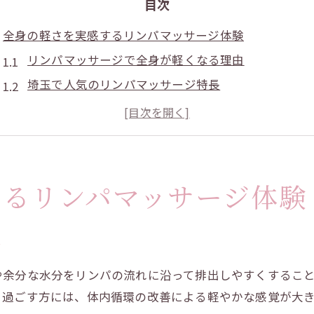
目次
全身の軽さを実感するリンパマッサージ体験
リンパマッサージで全身が軽くなる理由
埼玉で人気のリンパマッサージ特長
全身マッサージとリンパの相乗効果とは
メンズにも好評なリンパマッサージ体験談
カップル利用もできるリンパマッサージ情報
埼玉県で選ぶリラクゼーションならリンパマッサージ
するリンパマッサージ体験
埼玉でリラクゼーション重視のリンパマッサージ選
リンパマッサージがもたらす深い癒やし効果とは
由
人気サロンに共通するリンパマッサージの魅力
や余分な水分をリンパの流れに沿って排出しやすくするこ
安い料金で受けられるリンパマッサージの探し方
く過ごす方には、体内循環の改善による軽やかな感覚が大
カップルで行ける埼玉のリンパマッサージ体験