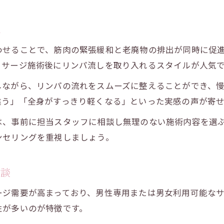
口コミ評価が高いリンパマッサージの共通点
は
実際に効果を感じたリンパマッサージ体験談
わせることで、筋肉の緊張緩和と老廃物の排出が同時に促
口コミで人気の全身マッサージ選びのコツ
ッサージ施術後にリンパ流しを取り入れるスタイルが人気
満足度の高いリンパマッサージの見極め方
ユーザーが選ぶおすすめリンパマッサージ
しながら、リンパの流れをスムーズに整えることができ、
違う」「全身がすっきり軽くなる」といった実感の声が寄
リフレッシュしたい日におすすめの埼玉県リンパケア
休日に受けたいリンパマッサージの楽しみ方
は、事前に担当スタッフに相談し無理のない施術内容を選
ンセリングを重視しましょう。
リフレッシュ効果抜群のリンパマッサージ活用術
週末におすすめの全身マッサージの選び方
験談
メンズも女性も満足できるリンパマッサージ
カップル利用OKなリンパマッサージ紹介
ージ需要が高まっており、男性専用または男女利用可能な
性が多いのが特徴です。