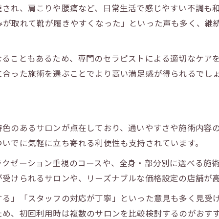
進され、肩こりや腰痛など、日常生活で感じやすい不調も
疲れやむくみが気になる方へ最適なケア方法
みが取れて靴が履きやすくなった」といった声も多く、継
むくみに効くリンパマッサージの施術ポイント
肩こりや全身疲労におすすめのケア方法
なることもあるため、専門のセラピストによる適切なケア
リンパマッサージで疲労回復する理由
に合った施術を選ぶことでより高い満足感が得られるでし
埼玉の人気ケアとリンパマッサージの違い
オイルを使ったリンパマッサージの魅力解説
通いやすさ重視で探すリンパマッサージ活用術
特色のあるサロンが点在しており、通いやすさや施術内容
駅近や当日予約可能なリンパマッサージ活用法
ついでに気軽に立ち寄れる利便性も支持されています。
通いやすいリンパマッサージサロンの特徴
ラクゼーション重視のコースや、全身・部分別に選べる施
忙しい方に嬉しいリンパマッサージの選び方
が受けられるサロンや、リーズナブルな価格設定の店舗が
安い料金で続けやすいリンパマッサージの見つけ方
する」「スタッフの対応が丁寧」といった意見も多く見受
全身の疲れを癒やすリンパマッサージの通い方
ため、初回利用時は複数のサロンを比較検討するのがおす
口コミから見える効果的なリンパマッサージの選び方