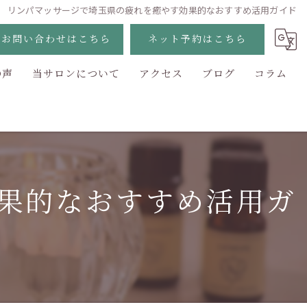
リンパマッサージで埼玉県の疲れを癒やす効果的なおすすめ活用ガイド
お問い合わせはこちら
ネット予約はこちら
の声
当サロンについて
アクセス
ブログ
コラム
ボディ
脱毛
痩身
果的なおすすめ活用ガ
美容
フェイシャル