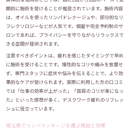
方法
期的に施術を受けることが推奨されています。施術内容
リンパが詰まりやすい場所とセルフケアのコツ
は、オイルを使ったリンパドレナージュや、部分的なリ
リンパが詰まりやすい部位を知って効果的
フレクソロジーなどが人気です。個室や完全予約制のサ
対策
ロンであれば、プライバシーを守りながらリラックスで
セルフケアでリンパマッサージ効果を高め
きる空間が提供されます。
る方法
注意すべきポイントは、疲れを感じたタイミングで早め
リンパマッサージで首や脇の詰まりを解消
に施術を受けることです。慢性的なコリや痛みを放置せ
むくみやすい場所へのリンパマッサージの
ず、専門スタッフに症状や悩みを伝えることで、より効
重要性
果的なケアが受けられます。実際に利用した方の口コミ
リンパマッサージで日々のセルフケアを実
では「仕事の効率が上がった」「首肩のコリが楽になっ
践
た」といった感想が多く、デスクワーク疲れのリフレッ
シュに役立っています。
好転反応や倦怠感にも安心なリンパマッサージ
活用法
埼玉県でリンパマッサージを選ぶ理由と効果
リンパマッサージ後の好転反応と安全な対