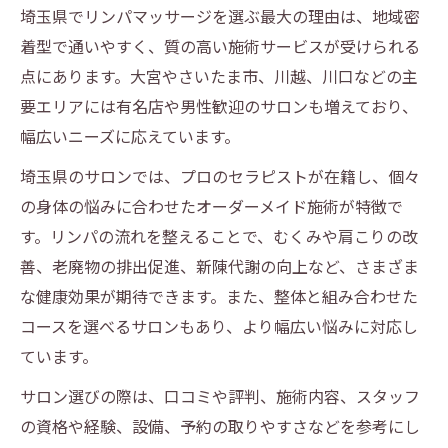
埼玉県でリンパマッサージを選ぶ最大の理由は、地域密
処法
着型で通いやすく、質の高い施術サービスが受けられる
倦怠感を感じた時のリンパマッサージ活用
点にあります。大宮やさいたま市、川越、川口などの主
術
要エリアには有名店や男性歓迎のサロンも増えており、
リンパマッサージで体調が変化する理由を
幅広いニーズに応えています。
解説
埼玉県のサロンでは、プロのセラピストが在籍し、個々
老廃物排出後のリンパマッサージの安心感
の身体の悩みに合わせたオーダーメイド施術が特徴で
リンパマッサージと安全なリラクゼーショ
す。リンパの流れを整えることで、むくみや肩こりの改
ン効果
善、老廃物の排出促進、新陳代謝の向上など、さまざま
な健康効果が期待できます。また、整体と組み合わせた
コースを選べるサロンもあり、より幅広い悩みに対応し
ています。
サロン選びの際は、口コミや評判、施術内容、スタッフ
の資格や経験、設備、予約の取りやすさなどを参考にし