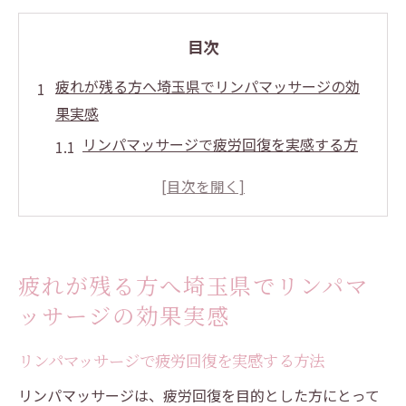
目次
疲れが残る方へ埼玉県でリンパマッサージの効
果実感
リンパマッサージで疲労回復を実感する方
法
デスクワーク疲れに最適なリンパマッサー
ジ活用術
埼玉県でリンパマッサージを選ぶ理由と効
疲れが残る方へ埼玉県でリンパマ
果
ッサージの効果実感
口コミから見るリンパマッサージの実際の
効果
リンパマッサージで疲労回復を実感する方法
リンパマッサージのリラクゼーション効果
リンパマッサージは、疲労回復を目的とした方にとって
とは