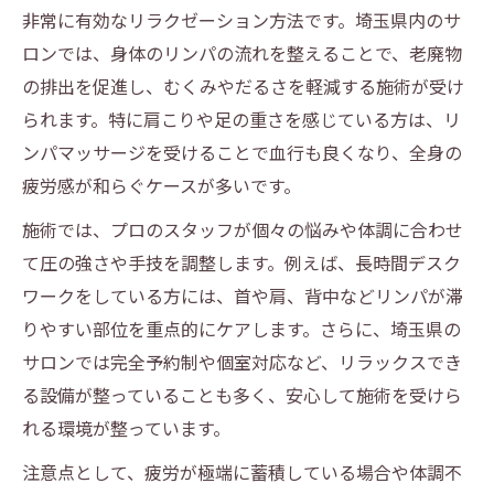
非常に有効なリラクゼーション方法です。埼玉県内のサ
むくみ解消にはリンパマッサージが有効な理由
ロンでは、身体のリンパの流れを整えることで、老廃物
リンパマッサージがむくみに効く仕組み
の排出を促進し、むくみやだるさを軽減する施術が受け
むくみ改善にリンパマッサージが選ばれる
られます。特に肩こりや足の重さを感じている方は、リ
理由
ンパマッサージを受けることで血行も良くなり、全身の
埼玉県のリンパマッサージでむくみ予防
疲労感が和らぐケースが多いです。
リンパマッサージとセルフケアの違い
施術では、プロのスタッフが個々の悩みや体調に合わせ
リンパマッサージで足のむくみを解消する
て圧の強さや手技を調整します。例えば、長時間デスク
秘訣
ワークをしている方には、首や肩、背中などリンパが滞
整体とリンパマッサージは何が違う？埼玉県で
りやすい部位を重点的にケアします。さらに、埼玉県の
選ぶポイント
サロンでは完全予約制や個室対応など、リラックスでき
る設備が整っていることも多く、安心して施術を受けら
整体とリンパマッサージの違いを徹底解説
れる環境が整っています。
どちらを選ぶか迷ったときのリンパマッサ
ージ活用法
注意点として、疲労が極端に蓄積している場合や体調不