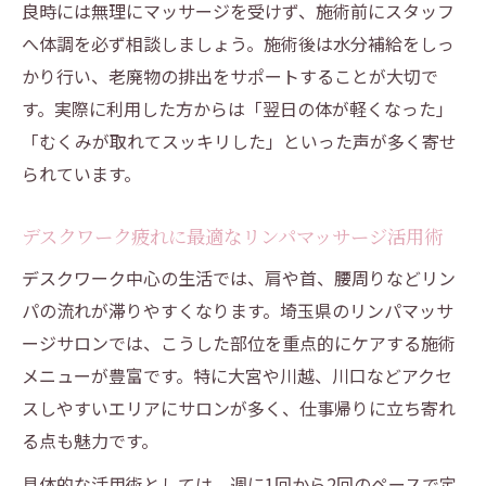
リンパマッサージと整体のメリット比較
良時には無理にマッサージを受けず、施術前にスタッフ
へ体調を必ず相談しましょう。施術後は水分補給をしっ
埼玉県で安心できる施術選びのポイント
かり行い、老廃物の排出をサポートすることが大切で
リンパマッサージの安全性と整体との違い
す。実際に利用した方からは「翌日の体が軽くなった」
男性歓迎の埼玉県リンパマッサージで安心ケア
「むくみが取れてスッキリした」といった声が多く寄せ
を体験
られています。
男性歓迎のリンパマッサージで得られる安
心感
デスクワーク疲れに最適なリンパマッサージ活用術
埼玉県で受ける男性向けリンパマッサージ
デスクワーク中心の生活では、肩や首、腰周りなどリン
の魅力
パの流れが滞りやすくなります。埼玉県のリンパマッサ
リンパマッサージを男性が利用しやすい理
ージサロンでは、こうした部位を重点的にケアする施術
由
メニューが豊富です。特に大宮や川越、川口などアクセ
口コミ高評価のリンパマッサージサロンを
スしやすいエリアにサロンが多く、仕事帰りに立ち寄れ
選ぶコツ
る点も魅力です。
リンパマッサージで男性の疲労をケアする
具体的な活用術としては、週に1回から2回のペースで定